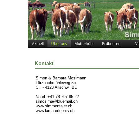
Aktuell
Über uns
Mutterkühe
Erdbeeren
V
Kontakt
Simon & Barbara Mosimann
Lörzbachmühleweg 5b
CH - 4123 Allschwil BL
Natel: +41 78 797 85 22
simosima@bluemail.ch
www.simmentaler.ch
www.lama-erlebnis.ch